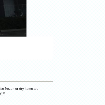
so frozen or dry items too.
 it!