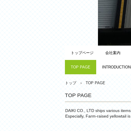
トップページ
会社案内
TOP PAGE
INTRODUCTION
トップ
›
TOP PAGE
TOP PAGE
DAIKI CO., LTD ships various items 
Especially, Farm-raised yellowtail is